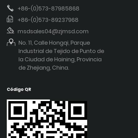
+86-(0)573-87985868
+86-(0)573-89237968
msdsales04@zjmsd.com
No. 11, Calle Hongqi, Parque
Industrial de Tejido de Punto de
la Ciudad de Haining, Provincia
de Zhejiang, China.
Código QR