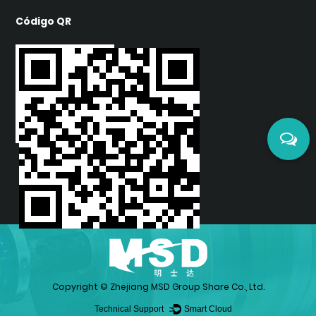
Código QR
Copyright ©
Zhejiang MSD Group Share Co., Ltd.
Technical Support ：
Smart Cloud