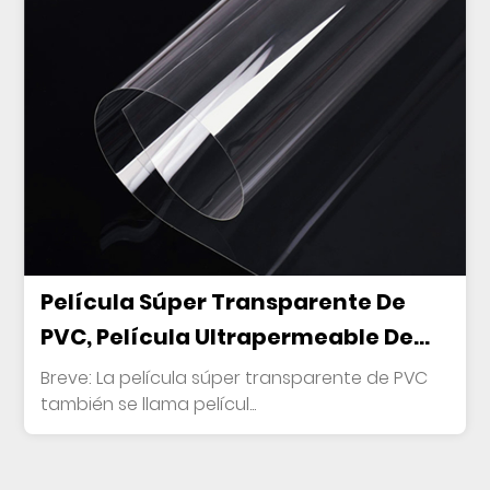
Película Súper Transparente De
PVC, Película Ultrapermeable De
PVC, Hoja Transparente, Película
Breve: La película súper transparente de PVC
Transparente De PVC
también se llama películ...
(transparente, Colorida)