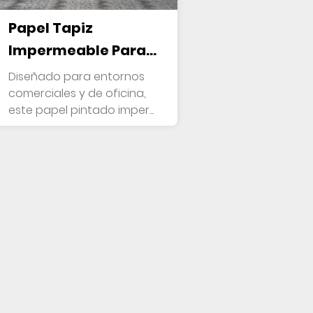
Papel Tapiz
Impermeable Para
Decoración De
Diseñado para entornos
Paredes Para Uso
comerciales y de oficina,
este papel pintado imper...
Comercial Y De
Oficina