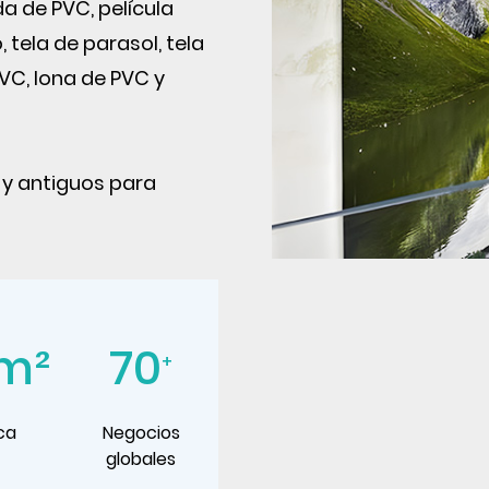
da de PVC, película
 tela de parasol, tela
VC, lona de PVC y
 y antiguos para
m²
70
+
ca
Negocios
globales