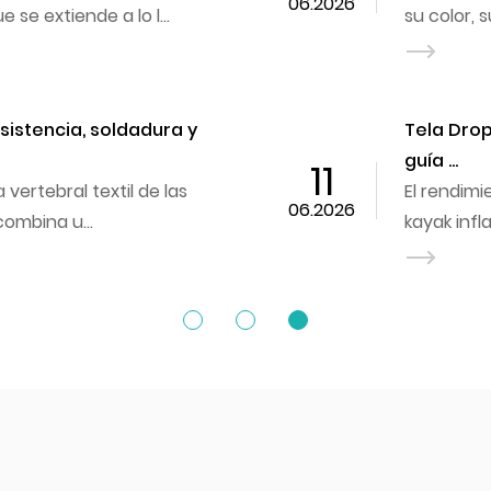
06.2026
 se extiende a lo l...
su color, 
esistencia, soldadura y
Tela Drop
guía ...
11
El rendimi
06.2026
ombina u...
kayak infla
e