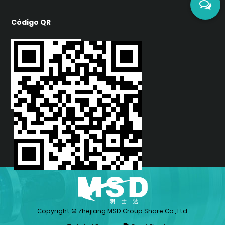
Código QR
Copyright ©
Zhejiang MSD Group Share Co., Ltd.