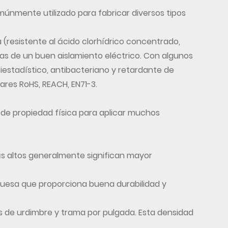
múnmente utilizado para fabricar diversos tipos
a (resistente al ácido clorhídrico concentrado,
ajas de un buen aislamiento eléctrico. Con algunos
iestadístico, antibacteriano y retardante de
res RoHS, REACH, EN71-3.
 de propiedad física para aplicar muchos
ás altos generalmente significan mayor
s gruesa que proporciona buena durabilidad y
ones de urdimbre y trama por pulgada. Esta densidad