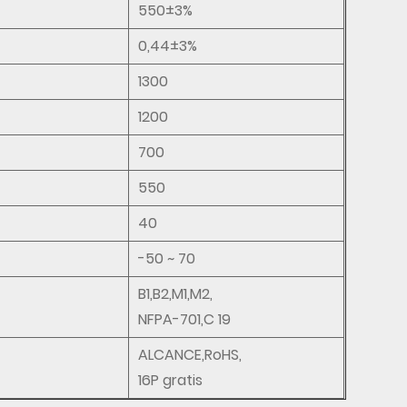
550±3%
0,44±3%
1300
1200
700
550
40
-50 ~ 70
B1,B2,M1,M2,
NFPA-701,C 19
ALCANCE,RoHS,
16P gratis