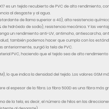
X17
es un tejido recubierto de PVC de alto rendimiento, co
ncia al desgaste y al agua.
retardante de llama superior a 40), alta resistencia químic
% de hidróxido de sodio), resistencia mecánica. Y las vent
tenga un rendimiento anti-UV, antimoho, antiescarcha, ant
salud, también podemos hacer que cumpla con los estánda
 anteriormente, surgió la tela de PVC.
erial PVC, haciendo que el tejido sea de alto rendimiento
, lo que indica la densidad del tejido. Los valores GSM m
fiere al espesor de la fibra. La fibra 500D es una fibra má
ama de la tela, es decir, el número de hilos en las direcci
sistente al desgaste)