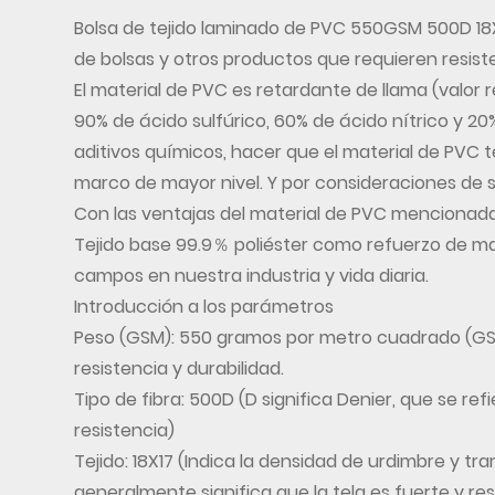
Bolsa de tejido laminado de PVC 550GSM 500D 18
de bolsas y otros productos que requieren resiste
El material de PVC es retardante de llama (valor 
90% de ácido sulfúrico, 60% de ácido nítrico y 20
aditivos químicos, hacer que el material de PVC 
marco de mayor nivel. Y por consideraciones de 
Con las ventajas del material de PVC mencionadas
Tejido base 99.9％ poliéster como refuerzo de mat
campos en nuestra industria y vida diaria.
Introducción a los parámetros
Peso (GSM): 550 gramos por metro cuadrado (GSM)
resistencia y durabilidad.
Tipo de fibra: 500D (D significa Denier, que se re
resistencia)
Tejido: 18X17 (Indica la densidad de urdimbre y tr
generalmente significa que la tela es fuerte y re