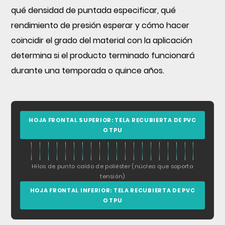
densidad
qué densidad de puntada especificar, qué
de
rendimiento de presión esperar y cómo hacer
puntada
coincidir el grado del material con la aplicación
caída
funciona
determina si el producto terminado funcionará
mejor?
durante una temporada o quince años.
3
¿Qué
HOJA FRONTAL SUPERIOR: TELA RECUBIERTA DE PVC
tan
O TPU
fuerte
es
la
Hilos de punto caído de poliéster (núcleo que soporta
tela
tensión)
de
HOJA FRONTAL INFERIOR: TELA RECUBIERTA DE PVC
O TPU
punto
caído?