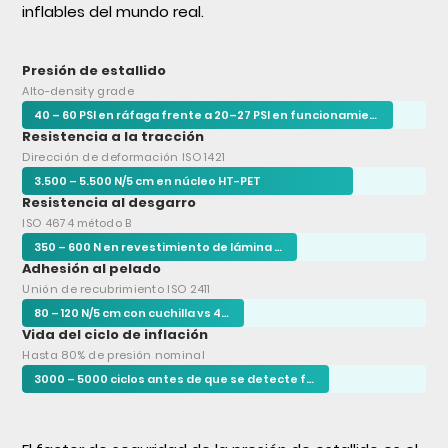
inflables del mundo real.
Presión de estallido
Alto-density grade
40 – 60 PSI en ráfaga frente a 20–27 PSI en funcionamiento
Resistencia a la tracción
Dirección de deformación ISO 1421
3.500 – 5.500 N/5 cm en núcleo HT-PET
Resistencia al desgarro
ISO 4674 método B
350 – 600 N en revestimiento de lámina frontal
Adhesión al pelado
Unión de recubrimiento ISO 2411
80 – 120 N/5 cm con cuchilla vs 40–55 N/5 cm con calandra
Vida del ciclo de inflación
Hasta 80% de presión nominal
3000 – 5000 ciclos antes de que se detecte fatiga del hilo