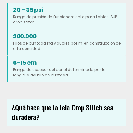
20 – 35 psi
4
Rango de presión de funcionamiento para tablas iSUP
Cómo
drop stitch
elegir
el
200.000
material
Hilos de puntada individuales por m² en construcción de
alta densidad.
de
puntada
6-15 cm
caída
Rango de espesor del panel determinado por la
para
longitud del hilo de puntada
su
aplicación
¿Qué hace que la tela Drop Stitch sea
duradera?