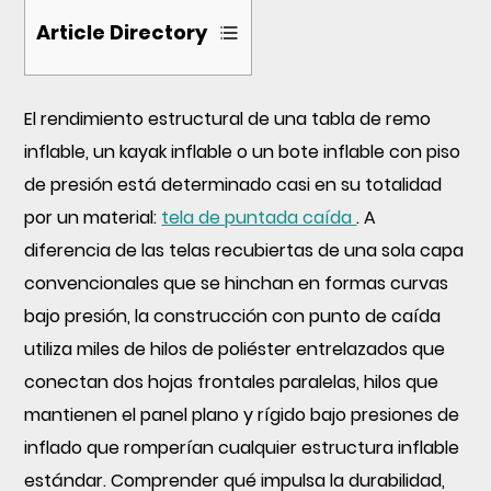
Article Directory
1
El rendimiento estructural de una tabla de remo
¿Qué
inflable, un kayak inflable o un bote inflable con piso
hace
de presión está determinado casi en su totalidad
que
por un material:
tela de puntada caída
. A
la
diferencia de las telas recubiertas de una sola capa
tela
convencionales que se hinchan en formas curvas
Drop
Stitch
bajo presión, la construcción con punto de caída
sea
utiliza miles de hilos de poliéster entrelazados que
duradera?
conectan dos hojas frontales paralelas, hilos que
mantienen el panel plano y rígido bajo presiones de
2
inflado que romperían cualquier estructura inflable
¿Qué
estándar. Comprender qué impulsa la durabilidad,